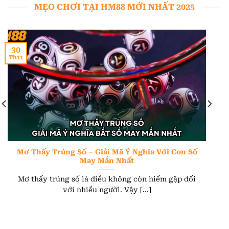
MẸO CHƠI TẠI HM88 MỚI NHẤT 2025
30
Th11
Mơ Thấy Trúng Số – Giải Mã Ý Nghĩa Với Con Số
May Mắn Nhất
Mơ thấy trúng số là điều không còn hiếm gặp đối
với nhiều người. Vậy [...]