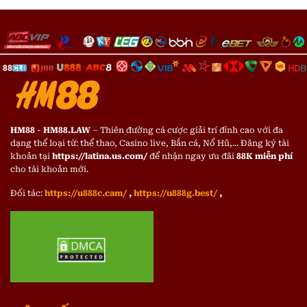
HM88
-
HM88.LAW
– Thiên đường cá cược giải trí đỉnh cao với đa
dạng thể loại từ: thể thao, Casino live, Bắn cá, Nổ Hũ,... Đăng ký tài
khoản tại
https://latina.us.com/
để nhận ngay ưu đãi
88K miễn phí
cho tài khoản mới.
Đối tác:
https://u888c.cam/
,
https://u888g.best/
,