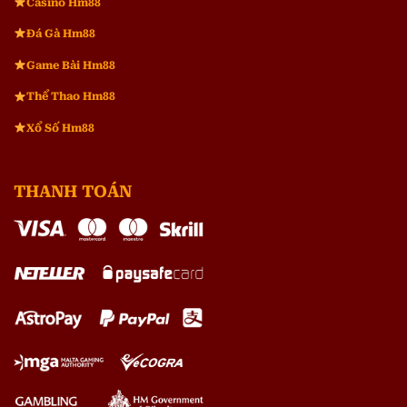
Casino Hm88
Đá Gà Hm88
Game Bài Hm88
Thể Thao Hm88
Xổ Số Hm88
THANH TOÁN