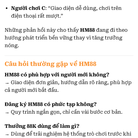
Người chơi C
: “Giao diện dễ dùng, chơi trên
điện thoại rất mượt.”
Những phản hồi này cho thấy
HM88
đang đi theo
hướng phát triển bền vững thay vì tăng trưởng
nóng.
Câu hỏi thường gặp về HM88
HM88 có phù hợp với người mới không?
→ Giao diện đơn giản, hướng dẫn rõ ràng, phù hợp
cả người mới bắt đầu.
Đăng ký HM88 có phức tạp không?
→ Quy trình ngắn gọn, chỉ cần vài bước cơ bản.
Thưởng 88K dùng để làm gì?
→ Dùng để trải nghiệm hệ thống trò chơi trước khi