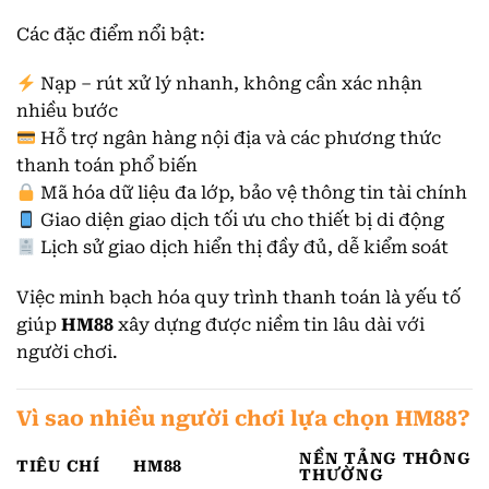
Các đặc điểm nổi bật:
Nạp – rút xử lý nhanh, không cần xác nhận
nhiều bước
Hỗ trợ ngân hàng nội địa và các phương thức
thanh toán phổ biến
Mã hóa dữ liệu đa lớp, bảo vệ thông tin tài chính
Giao diện giao dịch tối ưu cho thiết bị di động
Lịch sử giao dịch hiển thị đầy đủ, dễ kiểm soát
Việc minh bạch hóa quy trình thanh toán là yếu tố
giúp
HM88
xây dựng được niềm tin lâu dài với
người chơi.
Vì sao nhiều người chơi lựa chọn HM88?
NỀN TẢNG THÔNG
TIÊU CHÍ
HM88
THƯỜNG