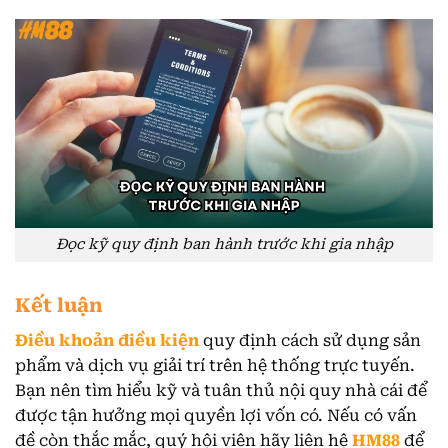
Đọc kỹ quy định ban hành trước khi gia nhập
Kết luận
Điều khoản điều kiện
quy định cách sử dụng sản
phẩm và dịch vụ giải trí trên hệ thống trực tuyến.
Bạn nên tìm hiểu kỹ và tuân thủ nội quy nhà cái để
được tận hưởng mọi quyền lợi vốn có. Nếu có vấn
đề còn thắc mắc, quý hội viên hãy liên hệ
HM88
để