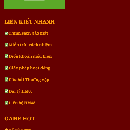
LIÊN KIẾT NHANH
Chính sách bảo mật
Miễn trừ trách nhiệm
Điều khoản điều kiện
Giấy phép hoạt động
Câu hỏi Thường gặp
Đại lý HM88
Liên hệ HM88
GAME HOT
Nổ Hũ Hm88