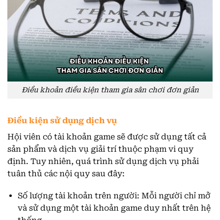
Điều khoản điều kiện tham gia sân chơi đơn giản
Điều kiện sử dụng dịch vụ
Hội viên có tài khoản game sẽ được sử dụng tất cả
sản phẩm và dịch vụ giải trí thuộc phạm vi quy
định. Tuy nhiên, quá trình sử dụng dịch vụ phải
tuân thủ các nội quy sau đây:
Số lượng tài khoản trên người: Mỗi người chỉ mở
và sử dụng một tài khoản game duy nhất trên hệ